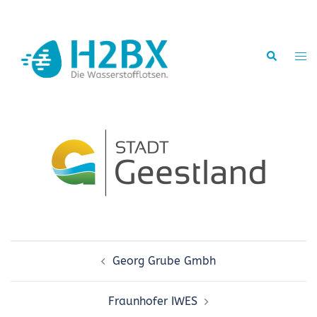
Zum
Inhalt
springen
Suche
Men
ums
Beitragsnavigation
Georg Grube Gmbh
Fraunhofer IWES